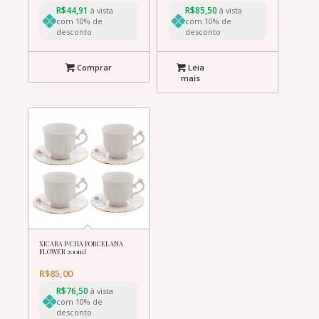
R$
44,91
R$
85,50
à vista
à vista
com 10% de
com 10% de
desconto
desconto
Comprar
Leia
mais
XICARA P/CHA PORCELANA
FLOWER 200ml
R$
85,00
R$
76,50
à vista
com 10% de
desconto