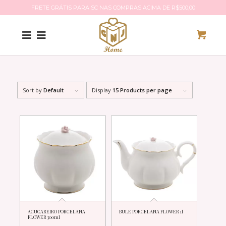
FRETE GRÁTIS PARA SC NAS COMPRAS ACIMA DE R$500,00
Sort by
Default
Display
15 Products per page
ACUCAREIRO PORCELANA
BULE PORCELANA FLOWER 1l
FLOWER 300ml