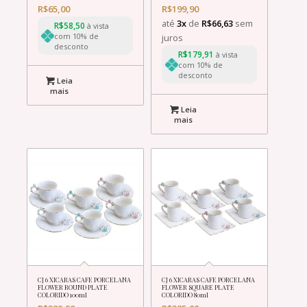
R$
65,00
R$
199,90
até
3x
de
R$
66,63
sem
R$
58,50
à vista
com 10% de
juros
desconto
R$
179,91
à vista
com 10% de
desconto
Leia
mais
Leia
mais
CJ 6 XICARAS CAFE PORCELANA
CJ 6 XICARAS CAFE PORCELANA
FLOWER ROUND PLATE
FLOWER SQUARE PLATE
COLORIDO 100ml
COLORIDO 80ml