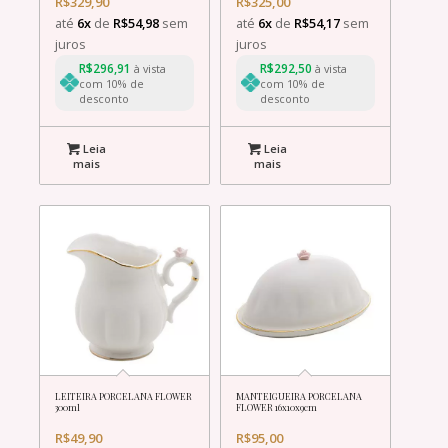
R$
329,90
R$
325,00
até
6x
de
R$
54,98
sem
até
6x
de
R$
54,17
sem
juros
juros
R$
296,91
R$
292,50
à vista
à vista
com 10% de
com 10% de
desconto
desconto
Leia
Leia
mais
mais
LEITEIRA PORCELANA FLOWER
MANTEIGUEIRA PORCELANA
300ml
FLOWER 16x10x9cm
R$
49,90
R$
95,00