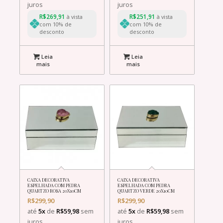
juros
juros
R$
269,91
R$
251,91
à vista
à vista
com 10% de
com 10% de
desconto
desconto
Leia
Leia
mais
mais
CAIXA DECORATIVA
CAIXA DECORATIVA
ESPELHADA COM PEDRA
ESPELHADA COM PEDRA
QUARTZO ROSA 20X10CM
QUARTZO VERDE 20X10CM
R$
299,90
R$
299,90
até
5x
de
R$
59,98
sem
até
5x
de
R$
59,98
sem
juros
juros