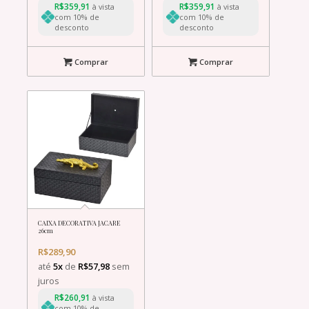
R$
359,91
R$
359,91
à vista
à vista
com 10% de
com 10% de
desconto
desconto
Comprar
Comprar
CAIXA DECORATIVA JACARE
26cm
R$
289,90
até
5x
de
R$
57,98
sem
juros
R$
260,91
à vista
com 10% de