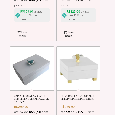
juros
juros
R$
179,91
R$
225,00
à vista
à vista
com 10% de
com 10% de
desconto
desconto
Leia
Leia
mais
mais
CAIXA DECORATIVA BRANCA
CAIXA DECORATIVA COM ALCA
COM PEDRA TURMALINA AZUL
DE PEDRA 15CM X 15CM X 12CM
21x14x7cm
R$
299,90
R$
279,90
até
5x
de
R$
59,98
sem
até
5x
de
R$
55,98
sem