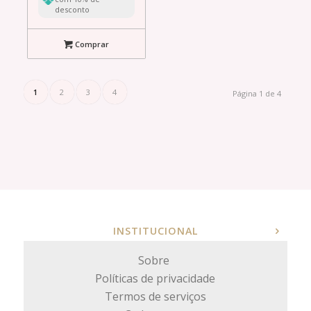
desconto
Comprar
1
2
3
4
Página 1 de 4
INSTITUCIONAL
Sobre
Políticas de privacidade
Termos de serviços