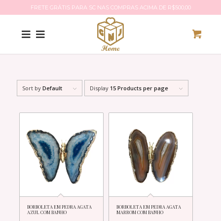
FRETE GRÁTIS PARA SC NAS COMPRAS ACIMA DE R$500,00
Sort by
Default
Display
15 Products per page
BORBOLETA EM PEDRA AGATA
BORBOLETA EM PEDRA AGATA
AZUL COM BANHO
MARROM COM BANHO