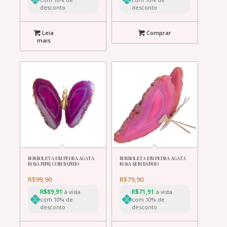
desconto
desconto
Leia
Comprar
mais
BORBOLETA EM PEDRA AGATA
BORBOLETA EM PEDRA AGATA
ROSA PINK COM BANHO
ROSA SEM BANHO
R$
99,90
R$
79,90
R$
89,91
R$
71,91
à vista
à vista
com 10% de
com 10% de
desconto
desconto