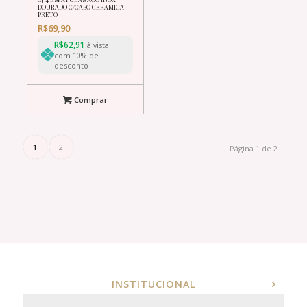
DOURADO C/CABO CERAMICA
PRETO
R$
69,90
R$
62,91
à vista
com 10% de
desconto
Comprar
1
2
Página 1 de 2
INSTITUCIONAL