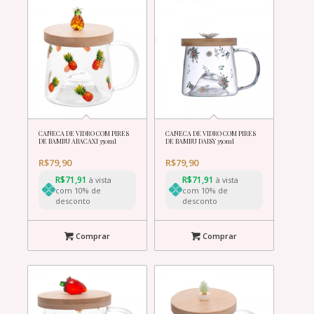
CANECA DE VIDRO COM PIRES
CANECA DE VIDRO COM PIRES
DE BAMBU ABACAXI 350ml
DE BAMBU DAISY 350ml
R$
79,90
R$
79,90
R$
71,91
R$
71,91
à vista
à vista
com 10% de
com 10% de
desconto
desconto
Comprar
Comprar