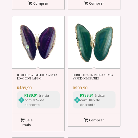
Comprar
Comprar
BORBOLETA EM PEDRA AGATA
BORBOLETA EM PEDRA AGATA
ROXO COM BANHO
VERDE COM BANHO
R$
99,90
R$
99,90
R$
89,91
R$
89,91
à vista
à vista
com 10% de
com 10% de
desconto
desconto
Leia
Comprar
mais