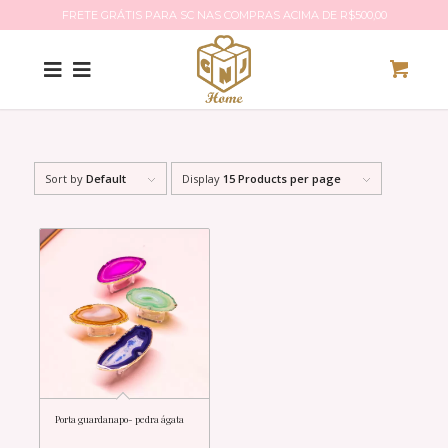
FRETE GRÁTIS PARA SC NAS COMPRAS ACIMA DE R$500,00
Sort by
Default
Display
15 Products per page
Porta guardanapo- pedra ágata