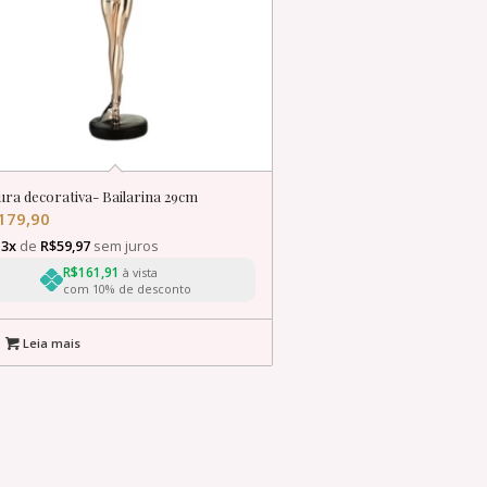
ura decorativa- Bailarina 29cm
179,90
é
3x
de
R$
59,97
sem juros
R$
161,91
à vista
com 10% de desconto
Leia mais