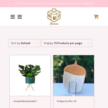
FRETE GRÁTIS PARA SC NAS COMPRAS ACIMA DE R$500,00
Sort by
Default
Display
15 Products per page
Arranjo Marmorizado P
Petisqueira Noz- M