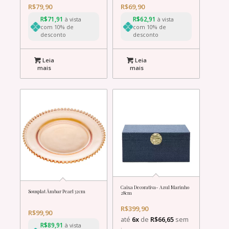
R$
79,90
R$
69,90
R$
71,91
R$
62,91
à vista
à vista
com 10% de
com 10% de
desconto
desconto
Leia
Leia
mais
mais
Caixa Decorativa- Azul Marinho
Sousplat Âmbar Pearl 32cm
28cm
R$
399,90
R$
99,90
até
6x
de
R$
66,65
sem
R$
89,91
à vista