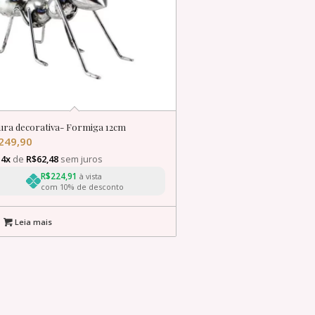
ura decorativa- Formiga 12cm
249,90
é
4x
de
R$
62,48
sem juros
R$
224,91
à vista
com 10% de desconto
Leia mais