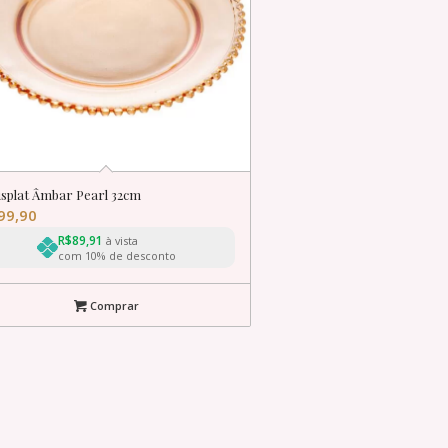
splat Âmbar Pearl 32cm
99,90
R$
89,91
à vista
com 10% de desconto
Comprar