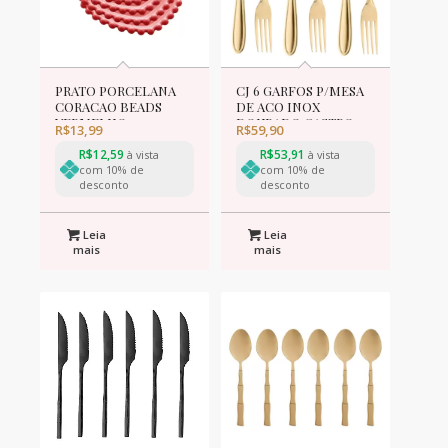
PRATO PORCELANA
CJ 6 GARFOS P/MESA
CORACAO BEADS
DE ACO INOX
VERMELHO 12x10x1cm
DOURADO GASTRO
R$
13,99
R$
59,90
19cm
R$
12,59
R$
53,91
à vista
à vista
com 10% de
com 10% de
desconto
desconto
Leia
Leia
mais
mais