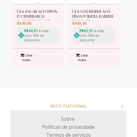
CJ 6 FACAS ACO INOX
CJ 6 COLHERES ACO
P/CHURRASCO
INOX P/MESA BAMBU
BAMBU ELEGANT
ELEGANT
R$
49,90
R$
69,90
PRETA 22,3cm
CHAMPANHE 19,8cm
R$
44,91
R$
62,91
à vista
à vista
com 10% de
com 10% de
desconto
desconto
Leia
Leia
mais
mais
INSTITUCIONAL
Sobre
Políticas de privacidade
Termos de serviços