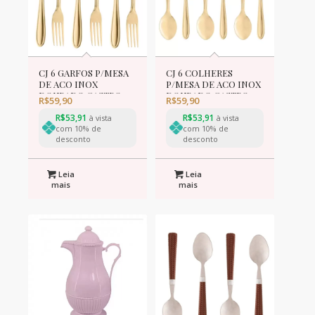
CJ 6 GARFOS P/MESA
CJ 6 COLHERES
DE ACO INOX
P/MESA DE ACO INOX
DOURADO GASTRO
DOURADO GASTRO
R$
59,90
R$
59,90
19cm
19cm
R$
53,91
R$
53,91
à vista
à vista
com 10% de
com 10% de
desconto
desconto
Leia
Leia
mais
mais