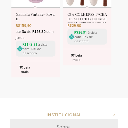
Garrafa Vintage- Rosa
CJ 6 COLHERES P/CHA
1L
DE ACO INOX C/CABO
DE PLASTICO RATTAN
R$
159,90
R$
29,90
MARROM 16cm
até
3x
de
R$
53,30
sem
R$
26,91
à vista
com 10% de
juros
desconto
R$
143,91
à vista
com 10% de
desconto
Leia
mais
Leia
mais
INSTITUCIONAL
Sobre