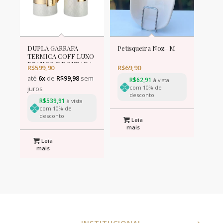
DUPLA GARRAFA
Petisqueira Noz- M
TERMICA COFF LUXO
BRANCO E DOURADA
R$
599,90
R$
69,90
até
6x
de
R$
99,98
sem
R$
62,91
à vista
com 10% de
juros
desconto
R$
539,91
à vista
com 10% de
desconto
Leia
mais
Leia
mais