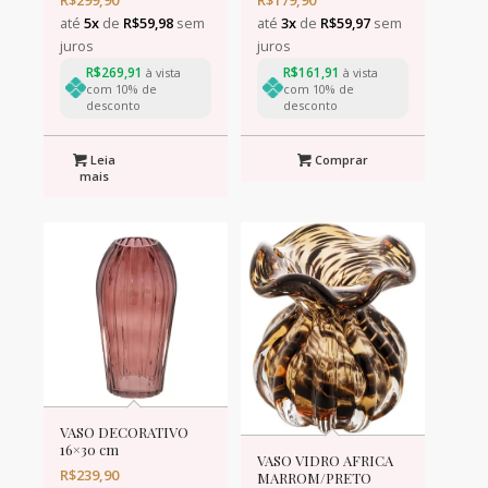
até
5x
de
R$
59,98
sem
até
3x
de
R$
59,97
sem
juros
juros
R$
269,91
R$
161,91
à vista
à vista
com 10% de
com 10% de
desconto
desconto
Leia
Comprar
mais
VASO DECORATIVO
16×30 cm
VASO VIDRO AFRICA
R$
239,90
MARROM/PRETO