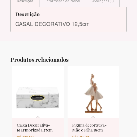
Descrição
Informação adicional
Avaliações (0)
Descrição
CASAL DECORATIVO 12,5cm
Produtos relacionados
Caixa Decorativa-
Figura decorativa-
Marmorizada 27cm
Mãe e Filha 18cm
R$
299,90
R$
179,90