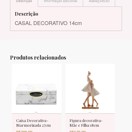
Descrição
Informação adicional
Avaliações (0)
Descrição
CASAL DECORATIVO 14cm
Produtos relacionados
Caixa Decorativa-
Figura decorativa-
Marmorizada 27cm
Mãe e Filha 18cm
R$
299,90
R$
179,90