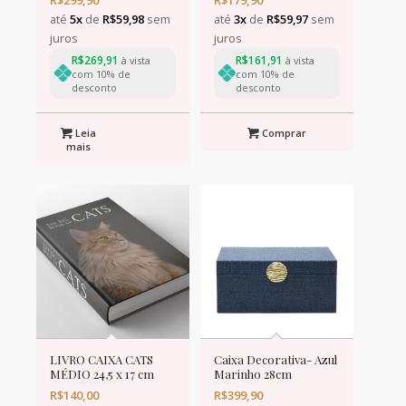
até
5x
de
R$
59,98
sem
até
3x
de
R$
59,97
sem
juros
juros
R$
269,91
R$
161,91
à vista
à vista
com 10% de
com 10% de
desconto
desconto
Leia
Comprar
mais
LIVRO CAIXA CATS
Caixa Decorativa- Azul
MÉDIO 24,5 x 17 cm
Marinho 28cm
R$
140,00
R$
399,90