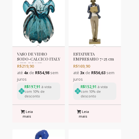
VASO DE VIDRO
ESTATUETA
SODO-CALCICO ITALY
EMPRESARIO 7×25 cm
AZUL E ROSE 13x17cm
R$
219,90
R$
169,90
até
4x
de
R$
54,98
sem
até
3x
de
R$
56,63
sem
juros
juros
R$
197,91
R$
152,91
à vista
à vista
com 10% de
com 10% de
desconto
desconto
Leia
Leia
mais
mais