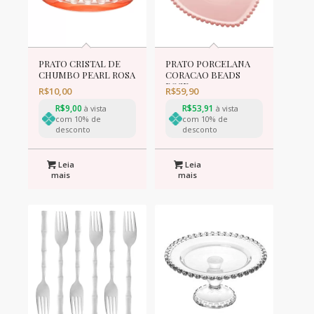
PRATO CRISTAL DE
PRATO PORCELANA
CHUMBO PEARL ROSA
CORACAO BEADS
10cm
ROSE 25x22x2cm
R$
10,00
R$
59,90
R$
9,00
R$
53,91
à vista
à vista
com 10% de
com 10% de
desconto
desconto
Leia
Leia
mais
mais