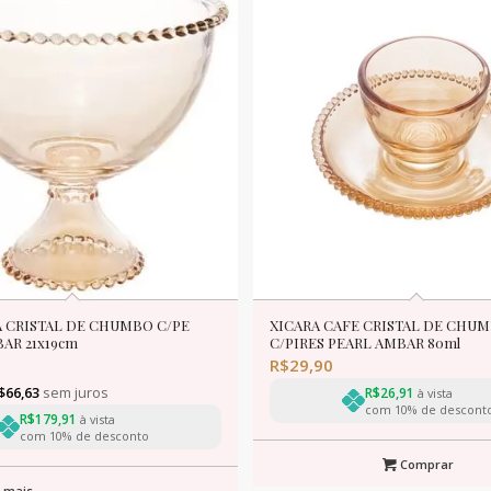
 CRISTAL DE CHUMBO C/PE
XICARA CAFE CRISTAL DE CHU
AR 21x19cm
C/PIRES PEARL AMBAR 80ml
R$
29,90
$
66,63
sem juros
R$
26,91
à vista
com 10% de descont
R$
179,91
à vista
com 10% de desconto
Comprar
 mais