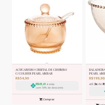
ACUCAREIRO CRISTAL DE CHUMBO
SALADEIRA
C/COLHER PEARL AMBAR
PEARL AMB
R$
54,90
R$
199,90
até
3x
de
R
R$
49,41
à vista
com 10% de desconto
Comprar
Leia