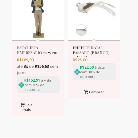
ESTATUETA
ENFEITE NATAL
EMPRESARIO 7×25 cm
PASSARO (BRANCO)
20X4,5X5cm
R$
169,90
R$
25,00
até
3x
de
R$
56,63
sem
R$
22,50
à vista
com 10% de
juros
desconto
R$
152,91
à vista
com 10% de
desconto
Comprar
Leia
mais