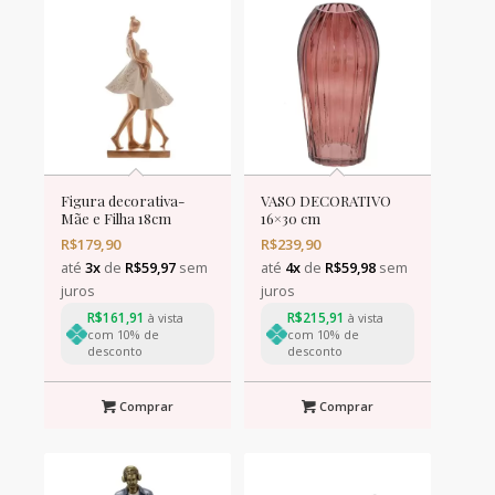
Figura decorativa-
VASO DECORATIVO
Mãe e Filha 18cm
16×30 cm
R$
179,90
R$
239,90
até
3x
de
R$
59,97
sem
até
4x
de
R$
59,98
sem
juros
juros
R$
161,91
R$
215,91
à vista
à vista
com 10% de
com 10% de
desconto
desconto
Comprar
Comprar