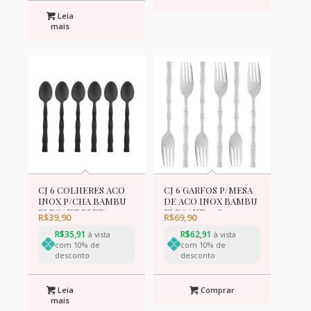
Leia
mais
CJ 6 COLHERES ACO
CJ 6 GARFOS P/MESA
INOX P/CHA BAMBU
DE ACO INOX BAMBU
ELEGANT PRETA
ELEGANT 19,8cm
R$
39,90
R$
69,90
12,5cm
R$
35,91
R$
62,91
à vista
à vista
com 10% de
com 10% de
desconto
desconto
Leia
Comprar
mais