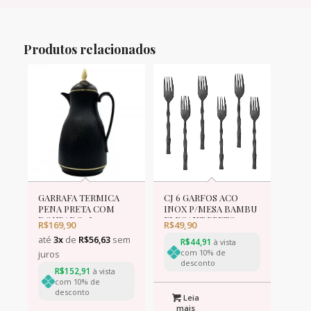
Produtos relacionados
GARRAFA TERMICA
CJ 6 GARFOS ACO
PENA PRETA COM
INOX P/MESA BAMBU
DOURADO 1L
ELEGANT PRETO
R$
169,90
R$
49,90
19,8cm
até
3x
de
R$
56,63
sem
R$
44,91
à vista
com 10% de
juros
desconto
R$
152,91
à vista
com 10% de
desconto
Leia
mais