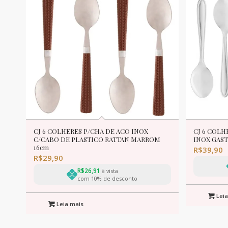
CJ 6 COLHERES P/CHA DE ACO INOX
CJ 6 COLH
C/CABO DE PLASTICO RATTAN MARROM
INOX GAST
16cm
R$
39,90
R$
29,90
R$
26,91
à vista
com 10% de desconto
Leia
Leia mais