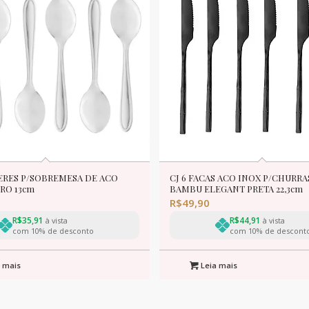
ERES P/SOBREMESA DE ACO
CJ 6 FACAS ACO INOX P/CHURR
RO 13cm
BAMBU ELEGANT PRETA 22,3cm
R$
49,90
R$
35,91
R$
44,91
à vista
à vista
com 10% de desconto
com 10% de descont
 mais
Leia mais