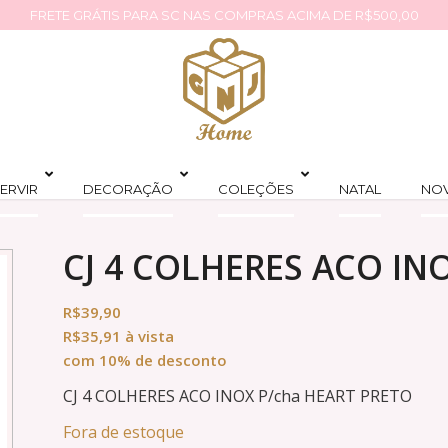
FRETE GRÁTIS PARA SC NAS COMPRAS ACIMA DE R$500,00
ERVIR
DECORAÇÃO
COLEÇÕES
NATAL
NO
CJ 4 COLHERES ACO IN
R$
39,90
R$
35,91
à vista
com 10% de desconto
CJ 4 COLHERES ACO INOX P/cha HEART PRETO
Fora de estoque