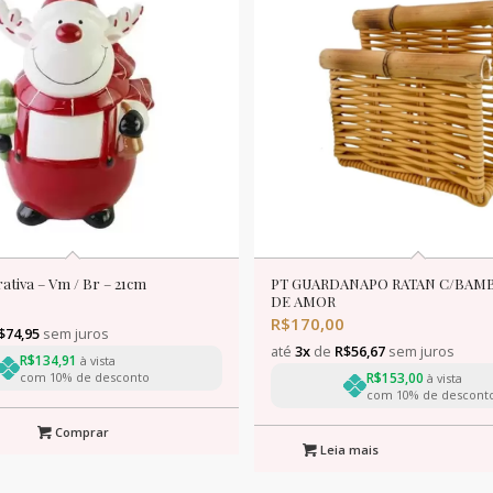
ativa – Vm / Br – 21cm
PT GUARDANAPO RATAN C/BAM
DE AMOR
R$
170,00
$
74,95
sem juros
até
3x
de
R$
56,67
sem juros
R$
134,91
à vista
com 10% de desconto
R$
153,00
à vista
com 10% de descont
Comprar
Leia mais