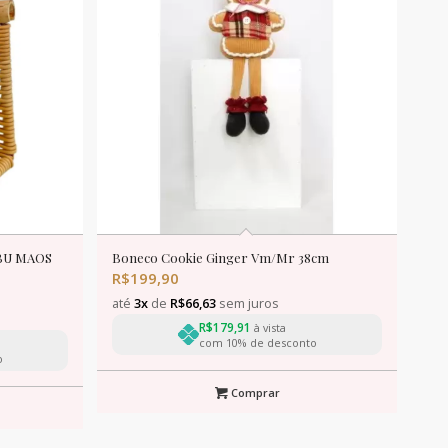
BU MAOS
Boneco Cookie Ginger Vm/Mr 38cm
R$
199,90
até
3x
de
R$
66,63
sem juros
R$
179,91
à vista
com 10% de desconto
o
Comprar