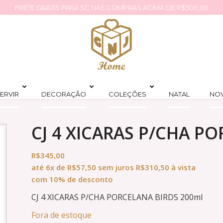
FRETE GRÁTIS PARA SC NAS COMPRAS ACIMA DE R$500,00
ERVIR
DECORAÇÃO
COLEÇÕES
NATAL
NO
CJ 4 XICARAS P/CHA P
R$
345,00
até
6x
de
R$
57,50
sem juros
R$
310,50
à vista
com 10% de desconto
CJ 4 XICARAS P/CHA PORCELANA BIRDS 200ml
Fora de estoque