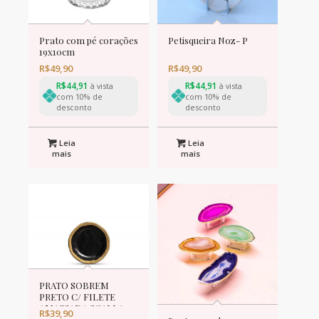
Prato com pé corações
Petisqueira Noz- P
19x10cm
R$
49,90
R$
49,90
R$
44,91
R$
44,91
à vista
à vista
com 10% de
com 10% de
desconto
desconto
Leia
Leia
mais
mais
PRATO SOBREM
PRETO C/ FILETE
AMASSADA SCALLA
R$
39,90