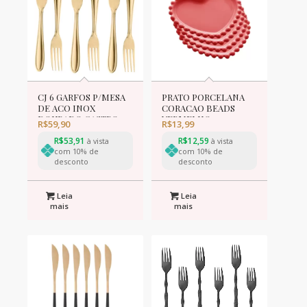
CJ 6 GARFOS P/MESA
PRATO PORCELANA
DE ACO INOX
CORACAO BEADS
DOURADO GASTRO
VERMELHO 12x10x1cm
R$
59,90
R$
13,99
19cm
R$
53,91
R$
12,59
à vista
à vista
com 10% de
com 10% de
desconto
desconto
Leia
Leia
mais
mais