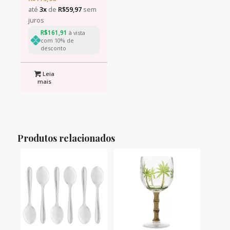
AMBAR METALIZADO
até
3x
de
R$
59,97
sem
325ml
juros
R$
161,91
à vista
com 10% de
desconto
Leia
mais
Produtos relacionados