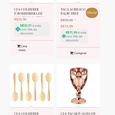
CJ 6 COLHERES
TACA ACRILICO
Oferta!
P/SOBREMESA DE
PALM TREE
ACO INOX GASTRO
495ml
R$
39,90
R$
99,90
13cm
R$
35,91
à vista
R$
79,99
com 10% de
R$
71,99
à vista
desconto
com 10% de
desconto
Leia
mais
Comprar
CJ 6 COLHERES
CJ 6 TACAS P/AGUA DE