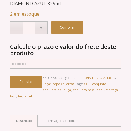
DIAMOND AZUL 325ml
2 em estoque
Comprar
Calcule o prazo e valor do frete deste
produto
SKU:
6502
Categorias:
Para servir
,
TAÇAS
,
taças
,
Taças copos e jarras
Tags:
azul
,
conjunto
,
conjunto de louça
,
conjunto rose
,
conjunto taça
,
taça
,
taça azul
Descrição
Informação adicional