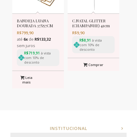
BANDEJA LUANA
C.NATAL GLITTER
DOURADA 37X57CM
(CHAMPANHE) 41cm
R$
799,90
R$
9,90
até
6x
de
R$
133,32
R$
8,91
à vista
com 10% de
sem juros
desconto
R$
719,91
à vista
com 10% de
desconto
Comprar
Leia
mais
INSTITUCIONAL