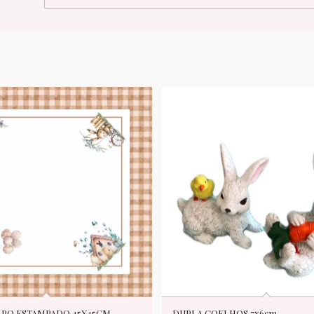
PO ESTAMPADO 45X45CM
DUPLA COELHOS 7x6cm