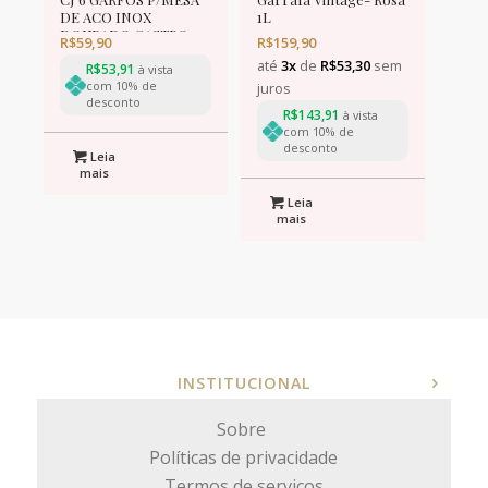
DE ACO INOX
1L
DOURADO GASTRO
R$
59,90
R$
159,90
19cm
até
3x
de
R$
53,30
sem
R$
53,91
à vista
com 10% de
juros
desconto
R$
143,91
à vista
com 10% de
desconto
Leia
mais
Leia
mais
INSTITUCIONAL
Sobre
Políticas de privacidade
Termos de serviços