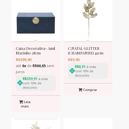
Caixa Decorativa- Azul
C.NATAL GLITTER
Marinho 28cm
(CHAMPANHE) 41cm
R$
399,90
R$
9,90
até
6x
de
R$
66,65
sem
R$
8,91
à vista
com 10% de
juros
desconto
R$
359,91
à vista
com 10% de
desconto
Comprar
Leia
mais