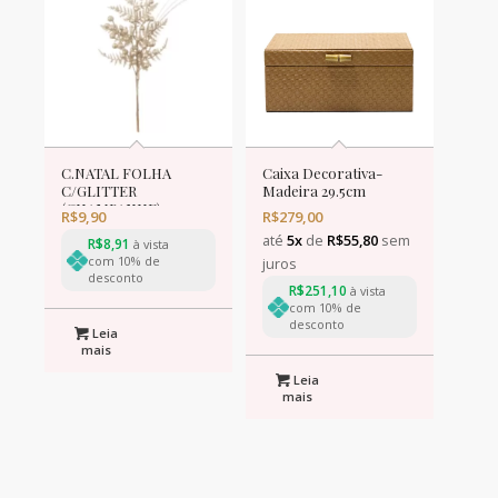
C.NATAL FOLHA
Caixa Decorativa-
C/GLITTER
Madeira 29.5cm
(CHAMPANHE) 34cm
R$
9,90
R$
279,00
(FLORARTE) Vol. 1
até
5x
de
R$
55,80
sem
R$
8,91
à vista
com 10% de
juros
desconto
R$
251,10
à vista
com 10% de
desconto
Leia
mais
Leia
mais