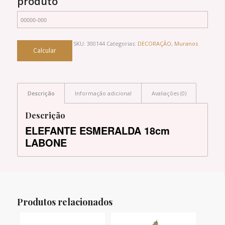
produto
SKU:
300144
Categorias:
DECORAÇÃO
,
Muranos
Descrição
Informação adicional
Avaliações (0)
Descrição
ELEFANTE ESMERALDA 18cm
LABONE
Produtos relacionados