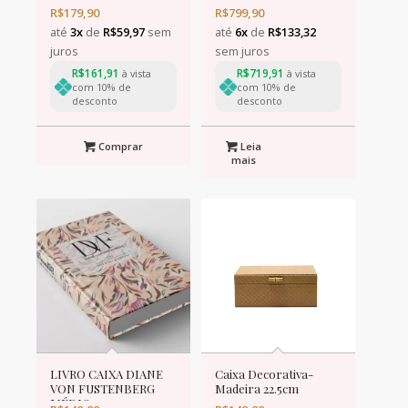
R$
179,90
R$
799,90
até
3x
de
R$
59,97
sem
até
6x
de
R$
133,32
juros
sem juros
R$
161,91
R$
719,91
à vista
à vista
com 10% de
com 10% de
desconto
desconto
Comprar
Leia
mais
LIVRO CAIXA DIANE
Caixa Decorativa-
VON FUSTENBERG
Madeira 22.5cm
MÉDIO 24,5 x 17 cm