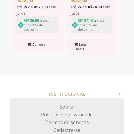
R$
140,00
R$
149,00
até
2x
de
R$
70,00
sem
até
2x
de
R$
74,50
sem
juros
juros
R$
126,00
R$
134,10
à vista
à vista
com 10% de
com 10% de
desconto
desconto
Comprar
Leia
mais
INSTITUCIONAL
Sobre
Políticas de privacidade
Termos de serviços
Cadastre-se