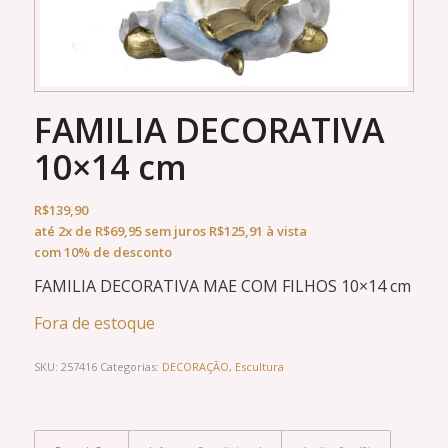
FAMILIA DECORATIVA
10×14 cm
R$
139,90
até
2x
de
R$
69,95
sem juros
R$
125,91
à vista
com 10% de desconto
FAMILIA DECORATIVA MAE COM FILHOS 10×14 cm
Fora de estoque
SKU:
257416
Categorias:
DECORAÇÃO
,
Escultura