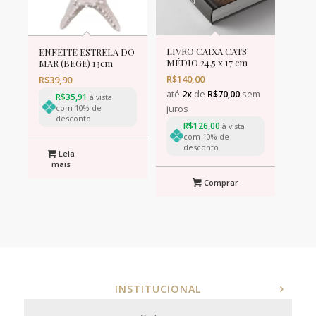
LIVRO CAIXA CATS
ENFEITE ESTRELA DO
MÉDIO 24,5 x 17 cm
MAR (BEGE) 13cm
R$
140,00
R$
39,90
até
2x
de
R$
70,00
sem
R$
35,91
à vista
com 10% de
juros
desconto
R$
126,00
à vista
com 10% de
desconto
Leia
mais
Comprar
INSTITUCIONAL