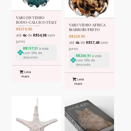
VASO DE VIDRO
SODO-CALCICO ITALY
VASO VIDRO AFRICA
AZUL E ROSE 13x17cm
R$
219,90
MARROM/PRETO
13x17cm
até
4x
de
R$
54,98
sem
R$
229,90
juros
até
4x
de
R$
57,48
sem
R$
197,91
juros
à vista
com 10% de
R$
206,91
à vista
desconto
com 10% de
desconto
Leia
mais
Leia
mais