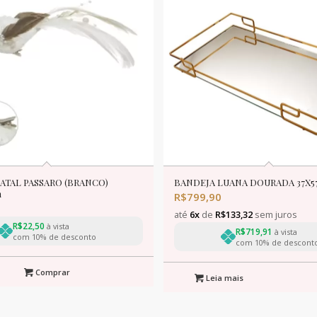
ATAL PASSARO (BRANCO)
BANDEJA LUANA DOURADA 37X
m
R$
799,90
até
6x
de
R$
133,32
sem juros
R$
22,50
à vista
R$
719,91
à vista
com 10% de desconto
com 10% de descont
Comprar
Leia mais