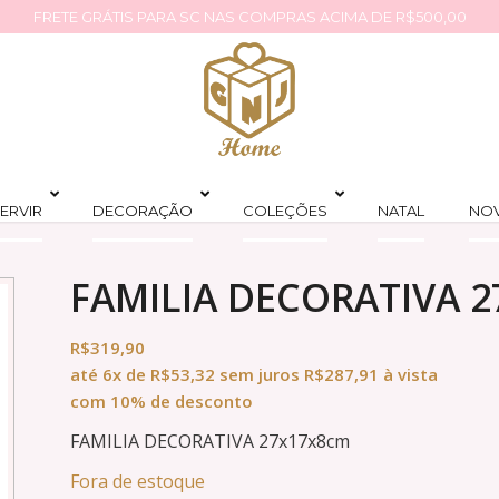
FRETE GRÁTIS PARA SC NAS COMPRAS ACIMA DE R$500,00
ERVIR
DECORAÇÃO
COLEÇÕES
NATAL
NO
FAMILIA DECORATIVA 
R$
319,90
até
6x
de
R$
53,32
sem juros
R$
287,91
à vista
com 10% de desconto
FAMILIA DECORATIVA 27x17x8cm
Fora de estoque