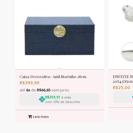
Caixa Decorativa- Azul Marinho 28cm
ENFEITE N
20X4,5X5c
R$
399,90
R$
25,00
até
6x
de
R$
66,65
sem juros
R$
359,91
à vista
com 10% de desconto
Leia mais