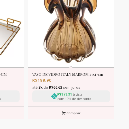
57CM
VASO DE VIDRO ITALY MARROM 13x17cm
R$
199,90
até
3x
de
R$
66,63
sem juros
R$
179,91
à vista
o
com 10% de desconto
Comprar