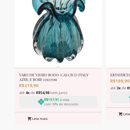
VASO DE VIDRO SODO-CALCICO ITALY
ESTATUETA
AZUL E ROSE 13x17cm
R$
169,90
R$
219,90
até
3x
de
R
até
4x
de
R$
54,98
sem juros
R$
197,91
à vista
com 10% de desconto
Leia
Leia mais