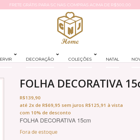
FRETE GRÁTIS PARA SC NAS COMPRAS ACIMA DE R$500,00
ERVIR
DECORAÇÃO
COLEÇÕES
NATAL
NO
FOLHA DECORATIVA 15
R$
139,90
até
2x
de
R$
69,95
sem juros
R$
125,91
à vista
com 10% de desconto
FOLHA DECORATIVA 15cm
Fora de estoque