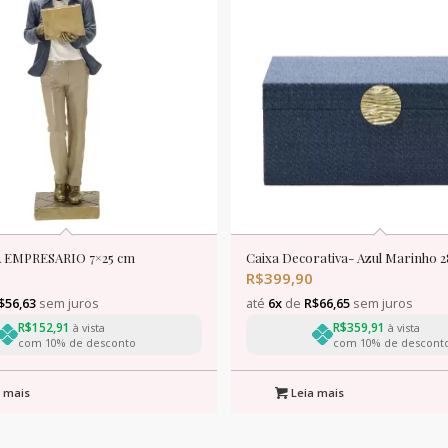
 EMPRESARIO 7×25 cm
Caixa Decorativa- Azul Marinho 
R$
399,90
$
56,63
sem juros
até
6x
de
R$
66,65
sem juros
R$
152,91
R$
359,91
à vista
à vista
com 10% de desconto
com 10% de descont
 mais
Leia mais