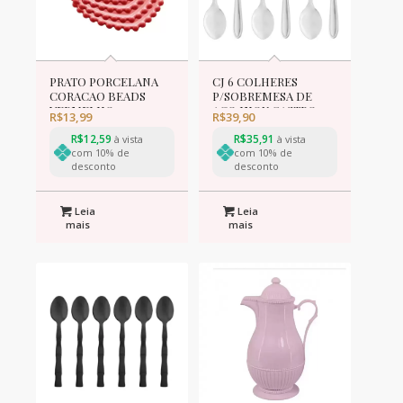
PRATO PORCELANA
CJ 6 COLHERES
CORACAO BEADS
P/SOBREMESA DE
VERMELHO 12x10x1cm
ACO INOX GASTRO
R$
13,99
R$
39,90
13cm
R$
12,59
R$
35,91
à vista
à vista
com 10% de
com 10% de
desconto
desconto
Leia
Leia
mais
mais