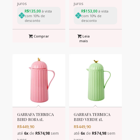
juros
juros
R$
135,00
R$
153,00
à vista
à vista
com 10% de
com 10% de
desconto
desconto
Comprar
Leia
mais
GARRAFA TERMICA
GARRAFA TERMICA
BIRD ROSA 1L
BIRD VERDE 1L
R$
449,90
R$
449,90
até
6x
de
R$
74,98
sem
até
6x
de
R$
74,98
sem
juros
juros