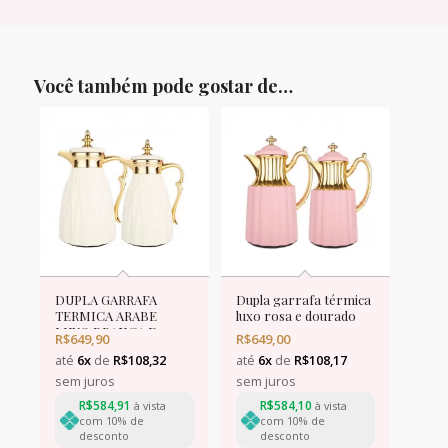
Você também pode gostar de…
DUPLA GARRAFA
Dupla garrafa térmica
TERMICA ARABE
luxo rosa e dourado
LUXO BRANCA E
R$
649,90
R$
649,00
DOURADA
até
6x
de
R$
108,32
até
6x
de
R$
108,17
sem juros
sem juros
R$
584,91
R$
584,10
à vista
à vista
com 10% de
com 10% de
desconto
desconto