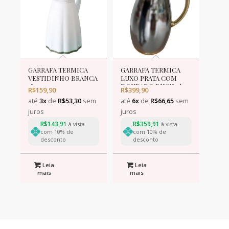
GARRAFA TERMICA
GARRAFA TERMICA
VESTIDINHO BRANCA
LUXO PRATA COM
1L
DOURADO BUGIL 1l
R$
159,90
R$
399,90
até
3x
de
R$
53,30
sem
até
6x
de
R$
66,65
sem
juros
juros
R$
143,91
R$
359,91
à vista
à vista
com 10% de
com 10% de
desconto
desconto
Leia
Leia
mais
mais