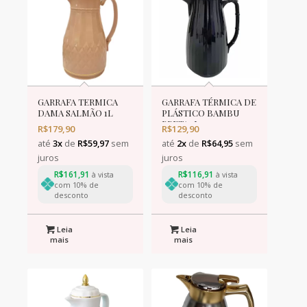
GARRAFA TERMICA
GARRAFA TÉRMICA DE
DAMA SALMÃO 1L
PLÁSTICO BAMBU
PRETA 1L
R$
179,90
R$
129,90
até
3x
de
R$
59,97
sem
até
2x
de
R$
64,95
sem
juros
juros
R$
161,91
R$
116,91
à vista
à vista
com 10% de
com 10% de
desconto
desconto
Leia
Leia
mais
mais