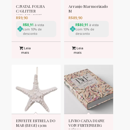
C.NATAL FOLHA
Arranjo Marmorizado
C/GLITTER
M
(CHAMPANHE) 34cm
R$
9,90
R$
89,90
(FLORARTE) Vol. 1
R$
8,91
R$
80,91
à vista
à vista
com 10% de
com 10% de
desconto
desconto
Leia
Leia
mais
mais
ENFEITE ESTRELA DO
LIVRO CAIXA DIANE
MAR (BEGE) 13cm
VON FUSTENBERG
MÉDIO 24,5 x 17 cm