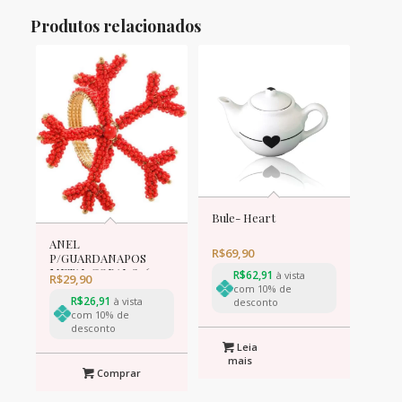
Produtos relacionados
Bule- Heart
ANEL
R$
69,90
P/GUARDANAPOS
METAL CORAL 8x6cm
R$
62,91
à vista
R$
29,90
com 10% de
R$
26,91
à vista
desconto
com 10% de
desconto
Leia
mais
Comprar