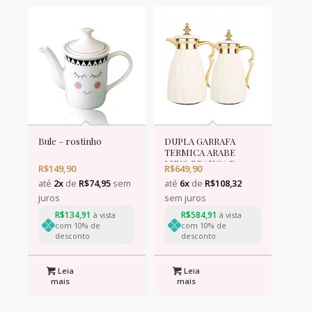
Bule – rostinho
DUPLA GARRAFA
TERMICA ARABE
LUXO BRANCA E
R$
149,90
R$
649,90
DOURADA
até
2x
de
R$
74,95
sem
até
6x
de
R$
108,32
juros
sem juros
R$
134,91
R$
584,91
à vista
à vista
com 10% de
com 10% de
desconto
desconto
Leia
Leia
mais
mais