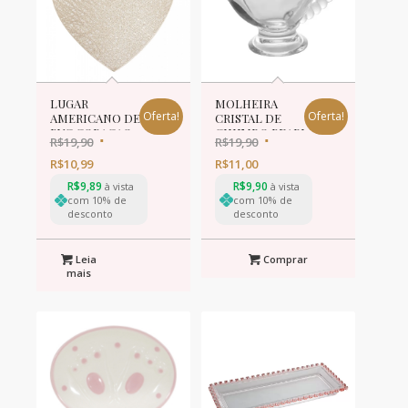
LUGAR
MOLHEIRA
Oferta!
Oferta!
AMERICANO DE
CRISTAL DE
PVC CORACAO
CHUMBO PEARL
R$
19,90
R$
19,90
DOURADO 38cm
9x5x6cm 40ml
R$
10,99
R$
11,00
R$
9,89
R$
9,90
à vista
à vista
com 10% de
com 10% de
desconto
desconto
Leia
Comprar
mais