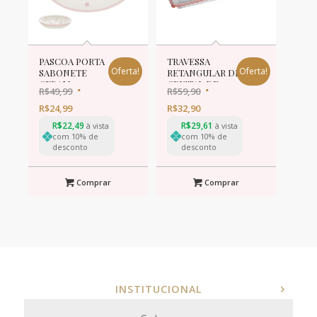
PASCOA PORTA
TRAVESSA
Oferta!
Oferta!
SABONETE
RETANGULAR DE
CERAM
CRISTAL DE
R$
49,99
R$
59,90
2X11,5X9cm
CHUMBO
BRANCO ROSA
CORACAO
R$
24,99
R$
32,90
BORDA ROSA
R$
22,49
R$
29,61
à vista
à vista
30x13x3cm
com 10% de
com 10% de
desconto
desconto
Comprar
Comprar
INSTITUCIONAL