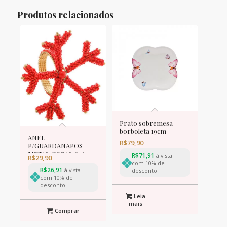
Produtos relacionados
Prato sobremesa
borboleta 19cm
ANEL
R$
79,90
P/GUARDANAPOS
METAL CORAL 8x6cm
R$
71,91
à vista
R$
29,90
com 10% de
R$
26,91
à vista
desconto
com 10% de
desconto
Leia
mais
Comprar