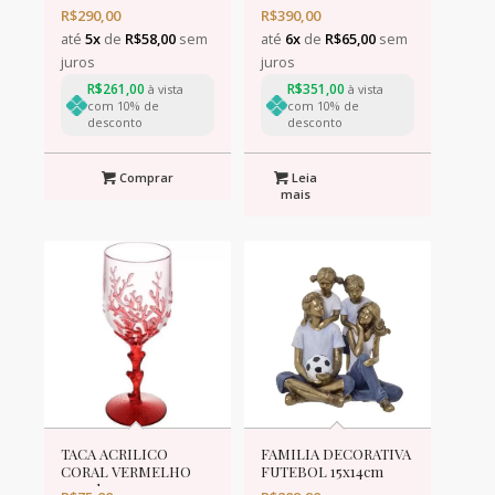
R$
290,00
R$
390,00
até
5x
de
R$
58,00
sem
até
6x
de
R$
65,00
sem
juros
juros
R$
261,00
R$
351,00
à vista
à vista
com 10% de
com 10% de
desconto
desconto
Comprar
Leia
mais
TACA ACRILICO
FAMILIA DECORATIVA
CORAL VERMELHO
FUTEBOL 15x14cm
450ml