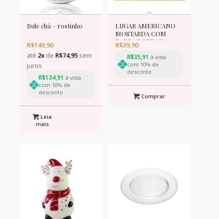
Bule chá – rostinho
LUGAR AMERICANO
MOSTARDA COM
BARRA BORDADA un
R$
149,90
R$
39,90
até
2x
de
R$
74,95
sem
R$
35,91
à vista
com 10% de
juros
desconto
R$
134,91
à vista
com 10% de
desconto
Comprar
Leia
mais