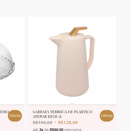
VIDRO
GARRAFA TERMICA DE PLASTICO
Oferta!
Oferta!
M
ATENAS BEGE 1L
R$
150,00
R$
120,00
até
2x
de
R$
60,00
sem juros