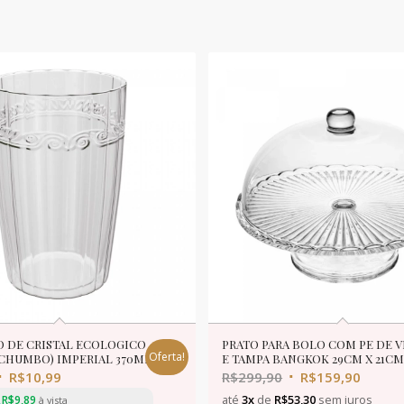
O DE CRISTAL ECOLOGICO
PRATO PARA BOLO COM PE DE 
Oferta!
 CHUMBO) IMPERIAL 370ML
E TAMPA BANGKOK 29CM X 21C
R$
10,99
R$
299,90
R$
159,90
até
3x
de
R$
53,30
sem juros
R$
9,89
à vista