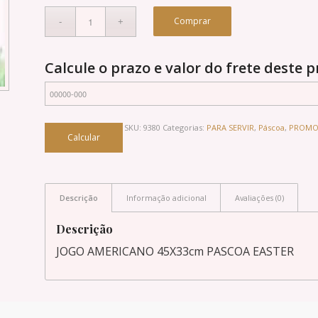
Comprar
Calcule o prazo e valor do frete deste 
SKU:
9380
Categorias:
PARA SERVIR
,
Páscoa
,
PROMO
Descrição
Informação adicional
Avaliações (0)
Descrição
JOGO AMERICANO 45X33cm PASCOA EASTER