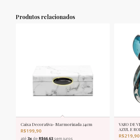
Produtos relacionados
Caixa Decorativa- Marmorizada 24cm
VASO DE V
AZUL E RO
R$
199,90
R$
219,90
até
3x
de
R$
66,63
sem juros