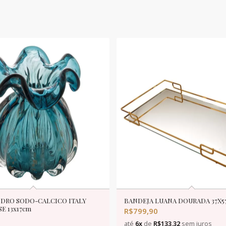
IDRO SODO-CALCICO ITALY
BANDEJA LUANA DOURADA 37X
SE 13x17cm
R$
799,90
até
6x
de
R$
133,32
sem juros