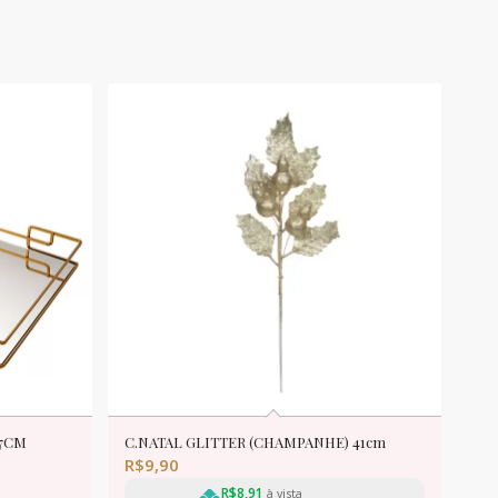
57CM
C.NATAL GLITTER (CHAMPANHE) 41cm
R$
9,90
R$
8,91
à vista