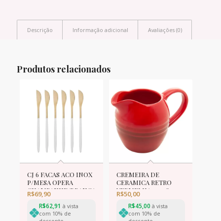
Descrição
Informação adicional
Avaliações (0)
Produtos relacionados
CJ 6 FACAS ACO INOX
CREMEIRA DE
P/MESA OPERA
CERAMICA RETRO
CHAMPANHE/BRANCA
VERMELHA 12,5x8x9cm
R$
69,90
R$
50,00
22cm
R$
62,91
R$
45,00
à vista
à vista
com 10% de
com 10% de
desconto
desconto