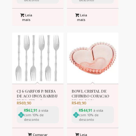
Leia
Leia
mais
mais
CJ 6 GARFOS P/MESA
BOWL CRISTAL DE
DE ACO INOX BAMBU
CHUMBO CORACAO
ELEGANT 19,8cm
PEARL ROSA
R$
69,90
R$
49,90
17,5x15x5,5cm
R$
62,91
R$
44,91
à vista
à vista
com 10% de
com 10% de
desconto
desconto
Comprar
Leia