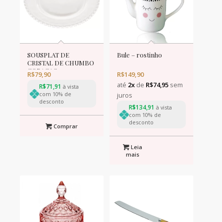
SOUSPLAT DE
Bule – rostinho
CRISTAL DE CHUMBO
CORACAO 32cm
R$
79,90
R$
149,90
até
2x
de
R$
74,95
sem
R$
71,91
à vista
com 10% de
juros
desconto
R$
134,91
à vista
com 10% de
desconto
Comprar
Leia
mais