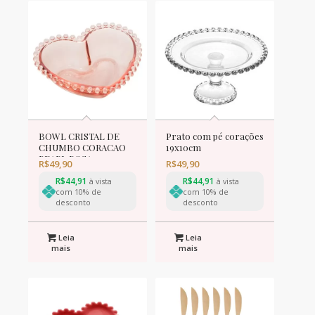
BOWL CRISTAL DE
Prato com pé corações
CHUMBO CORACAO
19x10cm
PEARL ROSA
R$
49,90
R$
49,90
17,5x15x5,5cm
R$
44,91
R$
44,91
à vista
à vista
com 10% de
com 10% de
desconto
desconto
Leia
Leia
mais
mais