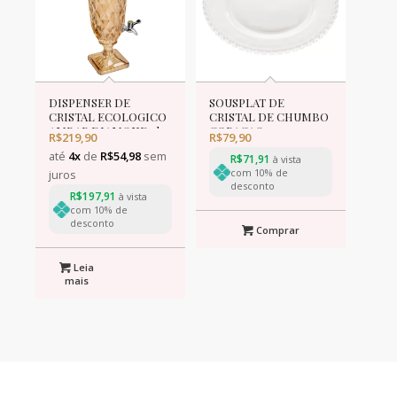
DISPENSER DE
SOUSPLAT DE
CRISTAL ECOLOGICO
CRISTAL DE CHUMBO
AMBAR DIAMOND 2l
CORACAO 32cm
R$
219,90
R$
79,90
até
4x
de
R$
54,98
sem
R$
71,91
à vista
com 10% de
juros
desconto
R$
197,91
à vista
com 10% de
desconto
Comprar
Leia
mais