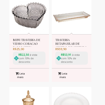
MINI TRAVESSA DE
TRAVESSA
VIDRO CORACAO
RETANGULAR DE
BALLS CINZA
CRISTAL DE CHUMBO
R$
25,00
R$
59,90
METALIZADO
CORACAO AMBAR
13,5x12x5cm
R$
22,50
METALIZADO
R$
53,91
à vista
à vista
com 10% de
30x13x3cm
com 10% de
desconto
desconto
Leia
Leia
mais
mais