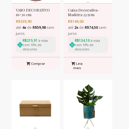
VASO DECORATIVO
Caixa Decorativa-
16×30 cm
Madeira 22.5cm
R$
239,90
R$
149,00
até
4x
de
R$
59,98
sem
até
2x
de
R$
74,50
sem
juros
juros
R$
215,91
R$
134,10
à vista
à vista
com 10% de
com 10% de
desconto
desconto
Comprar
Leia
mais