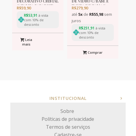
DECORATIVO CRISTAL
DE VIDRO C/BASE E
C/TAMPA PARADISE
TAMPA DE ZAMAC
R$
59,90
R$
279,90
AMBAR METALIZADO
CRYSTAL ROSE
até
5x
de
R$
55,98
sem
12x12cm
R$
53,91
15×21,5cm
à vista
com 10% de
juros
desconto
R$
251,91
à vista
com 10% de
desconto
Leia
mais
Comprar
INSTITUCIONAL
Sobre
Políticas de privacidade
Termos de serviços
Cadastre-se