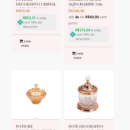
DECORATIVO CRISTAL
AQUA MARINE 7cm
C/PE ANGEL ROSA
LABONE
R$
59,90
R$
240,00
11x16cm
até
4x
de
R$
60,00
sem
R$
53,91
à vista
com 10% de
juros
desconto
R$
216,00
à vista
com 10% de
desconto
Leia
mais
Leia
mais
POTICHE
POTE DECORATIVO