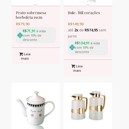
Prato sobremesa
Bule- Mil corações
borboleta 19cm
R$
79,90
R$
149,90
até
2x
de
R$
74,95
sem
R$
71,91
à vista
com 10% de
juros
desconto
R$
134,91
à vista
com 10% de
desconto
Leia
mais
Leia
mais