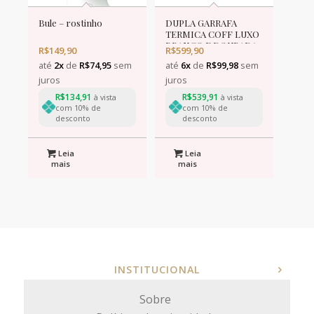
Bule – rostinho
DUPLA GARRAFA
TERMICA COFF LUXO
BRANCO E DOURADA
R$
149,90
R$
599,90
até
2x
de
R$
74,95
sem
até
6x
de
R$
99,98
sem
juros
juros
R$
134,91
R$
539,91
à vista
à vista
com 10% de
com 10% de
desconto
desconto
Leia
Leia
mais
mais
INSTITUCIONAL
Sobre