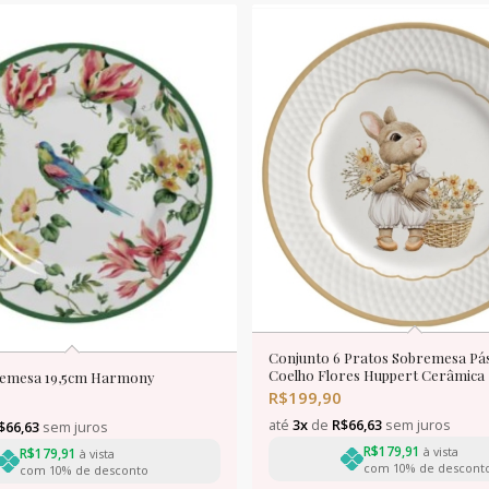
Conjunto 6 Pratos Sobremesa Pá
Coelho Flores Huppert Cerâmica
remesa 19,5cm Harmony
R$
199,90
até
3x
de
R$
66,63
sem juros
$
66,63
sem juros
R$
179,91
à vista
R$
179,91
à vista
com 10% de descont
com 10% de desconto