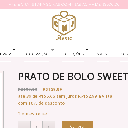
FRETE GRÁTIS PARA SC NAS COMPRAS ACIMA DE R$500,00
ERVIR
DECORAÇÃO
COLEÇÕES
NATAL
NO
PRATO DE BOLO SWEET
R$
199,99
R$
169,99
até
3x
de
R$
56,66
sem juros
R$
152,99
à vista
com 10% de desconto
2 em estoque
Comprar