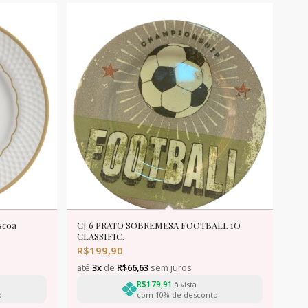
scoa
CJ 6 PRATO SOBREMESA FOOTBALL 1O
CLASSIFIC.
R$
199,90
até
3x
de
R$
66,63
sem juros
R$
179,91
à vista
o
com 10% de desconto